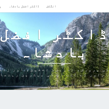
انگلش
ڈاکٹر افضل بادشاہ
پ
اکٹر افضل
بادشاہ
ی پرورش، تدریس، تحقیق، اور زند
رتوں کے لئے آپ کی بہترین رہنما