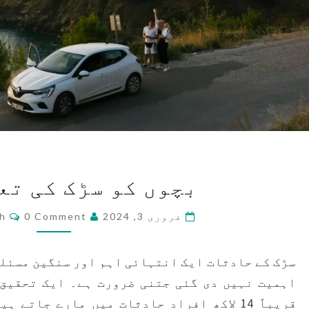
بچوں
بچوں کو سڑک کی تع
کو
سڑک
nts
فروری 3, 2024
0 Comment
ah
کی
تعلیم
سڑک کے حادثات ایک انتہائی اہم اور سنگین مسئلہ
دیں
اہمیت نہیں دی گئی جتنی ضرورت ہے۔ ایک تحقیق 