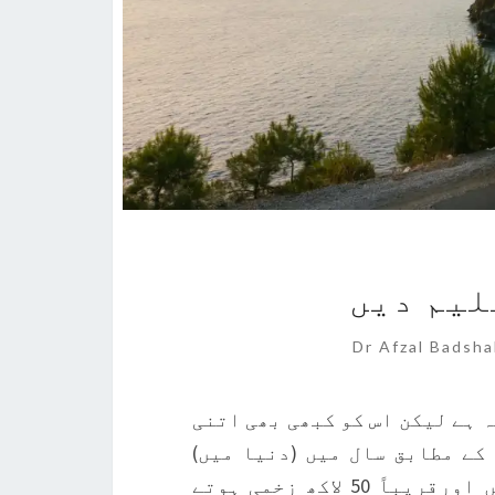
لیم دیں
Comme
Dr Afzal Badsh
 ہے لیکن اس کو کبھی بھی اتنی
کے مطابق سال میں (دنیا میں)
قریباََ 14 لاکھ افراد حادثات میں مارے جاتے ہیں اورقریباً 50 لاکھ زخمی ہوتے