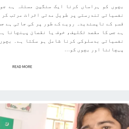
سے
بچوں کو ہراساں کرنا ایک سنگین مسئلہ ہے جو
بچائیں
نفسیاتی تندرستی پر طویل مدتی اثرات مرتب کر س
قسم کے ناپسندیدہ رویے کے طور پر کی جاتی ہے جس
ہے جس کا مقصد تکلیف، خوف یا نقصان پہنچانا ہے
نفسیاتی بدسلوکی کرنا شامل ہو سکتا ہے۔ بچوں 
پہچاننا اور بچوں کو…
D MORE
READ MORE