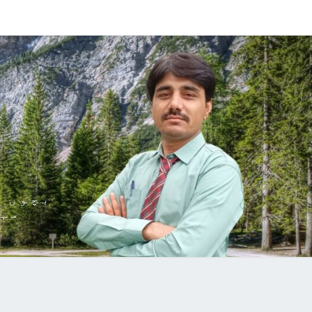
ڈ
بچوں ک
مہا