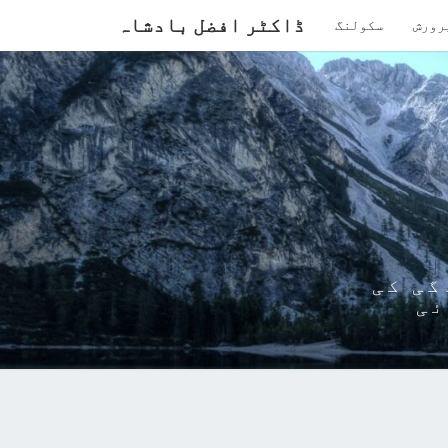
ڈاکٹر افضل بادشاہ
رورش
سکولنگ
گی کی
ئی