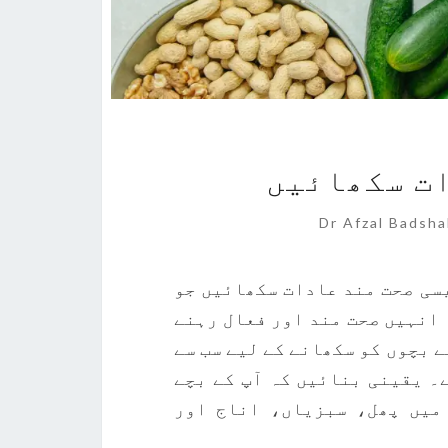
ات سکھائیں
Comme
Dr Afzal Badsh
یسی صحت مند عادات سکھائیں جو
 انہیں صحت مند اور فعال رہنے
 بچوں کو سکھانے کے لیے سب سے
۔ یقینی بنائیں کہ آپ کے بچے
میں پھل، سبزیاں، اناج اور