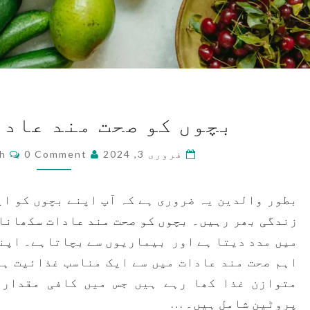
بچوں
بچوں کو صحت مند عاد
کو
صحت
nts
فروری 3, 2024
0 Comment
ah
مند
عادات
بطور والدین یہ ضروری ہے کہ آپ اپنے بچوں کو ا
سکھائیں
زندگی بھر رہیں۔ بچوں کو صحت مند عادات سکھانا
میں مدد دیتا ہے اور بیماریوں سے بچاتاہے۔ اپنے
اہم صحت مند عادات میں سے ایک مناسب غذائیت ہے
متوازن غذا کھا رہے ہیں جس میں کافی مقدار 
پروٹین شامل ہیں۔ …