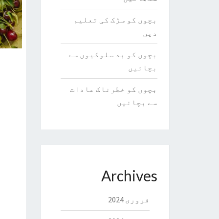
بچوں کو سڑک کی تعلیم
دیں
بچوں کو بد سلوکیوں سے
بچائیں
بچوں کو خطرناک عادات
سے بچائیں
Archives
فروری 2024