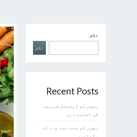
تلاش
تلاش
Recent Posts
بچوں کو ڈیجیٹل شہریت
کی تعلیم دیں
بچوں کو صحت مند عادات
سکھائیں