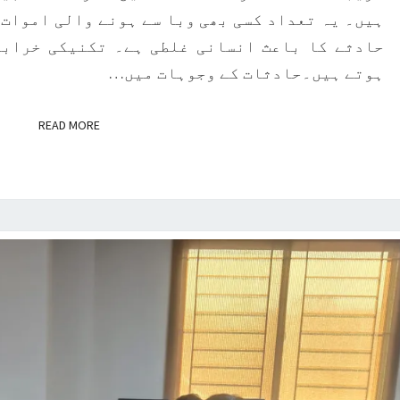
ہیں۔ یہ تعداد کسی بھی وبا سے ہونے والی اموات س
حادثے کا باعث انسانی غلطی ہے۔ تکنیکی خرابی
ہوتے ہیں۔حادثات کے وجوہات میں…
D MORE
READ MORE