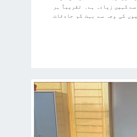
ے کہیں زیادہ ہے۔ تقریباََ ہر
وں کی وجہ سے بہت کم حادثات
REA