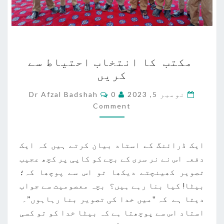
مکتب
مکتب کا انتخاب احتیاط سے
کا
کریں
انتخاب
احتیاط
Comments
نومبر 5, 2023
0
Dr Afzal Badshah
سے
Comment
کریں
ایک ڈرائنگ کے استاد بیان کرتے ہیں کہ ایک
دفعہ اس نے نر سری کے بچے کو کاپی پر کچھ عجیب
تصویر کھینچتے دیکھا تو اس سے پوچھا کہ؛
بیٹا! کیا بنا رہے ہیں؟ بچہ معصومیت سے جواب
دیتا ہے کہ "میں خدا کی تصویر بنا رہاہوں”۔
استاد اس سے پوچھتا ہے کہ بیٹا خدا کو تو کسی