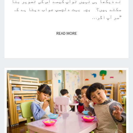
نے دیکھا ہی نہیں توآپ کیسے اس کی تصویر بنا
سکتے ہیں؟ بچہ بہت دلچسپ جواب دیتا ہے کہ
"سر آپ اگر…
READ MORE
READ MORE