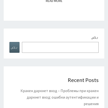
READ MORE
READ MORE
تلاش
تلاش
Recent Posts
Кракен даркнет вход – Проблемы при кракен
даркнет вход: ошибки аутентификации и
решения