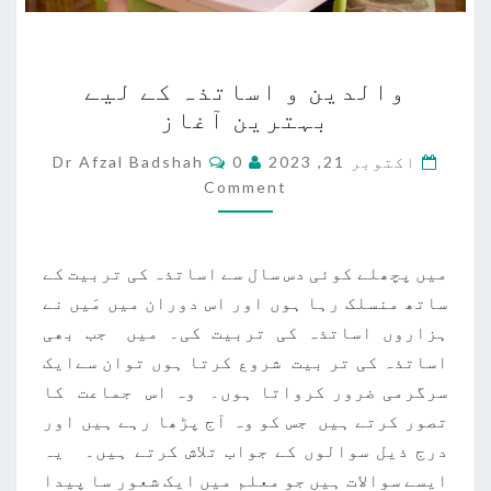
والدین
والدین و اساتذہ کے لیے
و
بہترین آغاز
اساتذہ
کے
Comments
اکتوبر 21, 2023
0
Dr Afzal Badshah
لیے
Comment
بہترین
آغاز
میں پچھلے کوئی دس سال سے اساتذہ کی تربیت کے
ساتھ منسلک رہا ہوں اور اس دوران میں مَیں نے
ہزاروں اساتذہ کی تربیت کی۔ میں جب بھی
اساتذہ کی تر بیت شروع کرتا ہوں توان سےایک
سرگرمی ضرور کرواتا ہوں۔ وہ اس جماعت کا
تصور کرتے ہیں جس کو وہ آج پڑھا رہے ہیں اور
درج ذیل سوالوں کے جواب تلاش کرتے ہیں۔ یہ
ایسے سوالات ہیں جو معلم میں ایک شعور سا پیدا