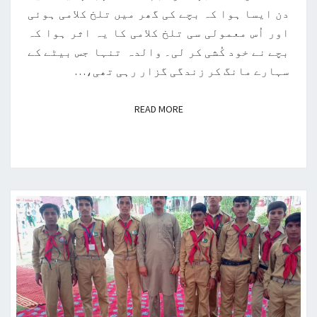
دن ایسا ہوا کہ بچے کی گھر میں تلخ کلامی ہوئی
اور اُس معمولی سی تلخ کلامی کا یہ اثر ہوا کہ
بچے نے خود کُشی کر لی۔ والدہ تنہا جس بیٹے کے
سہارے مانگ کر زندگی گزار رہی تھی،…
READ MORE
READ MORE