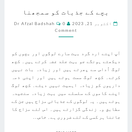
بچے
بچے کے جذبات کو سمجھنا
کے
جذبات
Comments
اکتوبر 21, 2023
0
Dr Afzal Badshah
کو
Comment
سمجھنا
آپ اپنے ارد گرد بہت سارے لوگوں اور بچوں کو
دیکھتے ہونگے جو بہت جلد غضہ کرتے ہیں۔ کچھ
لوگ اُداس سے پھرتے ہیں اور زیادہ بات نہیں
کرتے۔ کچھ لوگ سست ہوتے ہیں اور اپنی ذمہ
داریوں کو زیادہ اہمیت نہیں دیتے۔ کچھ لوگ
اپنے کاموں کے سلسلے میں بہت زیادہ سنجیدہ
ہوتے ہیں۔ یہ لوگوں کے جذباتی مزاج ہیں جن کے
مطابق وہ زندگی گزارتے ہیں۔ اس لئے مزاج کا
جاننا ہر کسی کے لئے ضروری ہے۔ خاص…