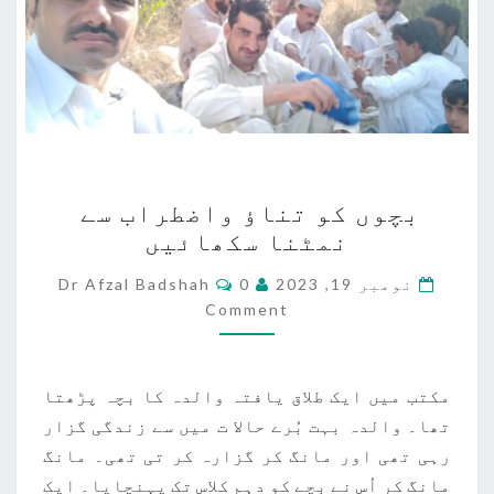
بچوں
بچوں کو تناؤ واضطراب سے
کو
نمٹنا سکھائیں
تناؤ
واضطراب
Comments
نومبر 19, 2023
0
Dr Afzal Badshah
سے
Comment
نمٹنا
سکھائیں
مکتب میں ایک طلاق یافتہ والدہ کا بچہ پڑھتا
تھا۔ والدہ بہت بُرے حالا ت میں سے زندگی گزار
رہی تھی اور مانگ کر گزارہ کر تی تھی۔ مانگ
مانگ کر اُس نے بچے کو دہم کلاس تک پہنچایا۔ ایک