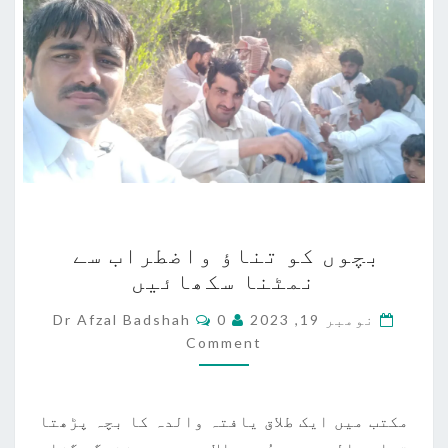
بچوں
بچوں کو تناؤ واضطراب سے
کو
نمٹنا سکھائیں
تناؤ
واضطراب
Comments
نومبر 19, 2023
0
Dr Afzal Badshah
سے
Comment
نمٹنا
سکھائیں
مکتب میں ایک طلاق یافتہ والدہ کا بچہ پڑھتا