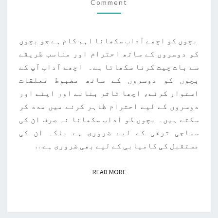
آداب
Comment
سکھائیں
بچوں کو اچھے آداب سکھانا اہم کام ہے جو بچوں
کو دوسروں کے ساتھ احترام اور مناسب طریقے
سے بات چیت کرنا سکھاتا ہے۔ اچھے آداب آپ کے
بچوں کو دوسروں کے ساتھ مضبوط تعلقات
استوار کرنے، اچھا تاثر بنانے اور اپنے اور
دوسروں کے لیے احترام ظاہر کرنے میں مدد کر
سکتے ہیں۔ بچوں کو آداب سکھانا نہ صرف ان کی
سماجی ترقی کے لیے ضروری ہے بلکہ ان کی
مستقبل کی کامیابی کے لیے بھی ضروری ہے…
READ MORE
READ MORE