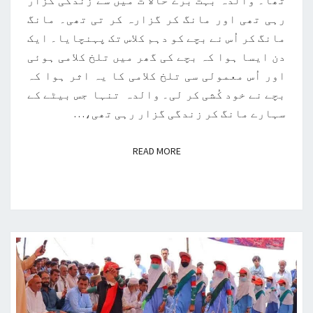
تھا۔ والدہ بہت بُرے حالا ت میں سے زندگی گزار
رہی تھی اور مانگ کر گزارہ کر تی تھی۔ مانگ
مانگ کر اُس نے بچے کو دہم کلاس تک پہنچایا۔ ایک
دن ایسا ہوا کہ بچے کی گھر میں تلخ کلامی ہوئی
اور اُس معمولی سی تلخ کلامی کا یہ اثر ہوا کہ
بچے نے خود کُشی کر لی۔ والدہ تنہا جس بیٹے کے
سہارے مانگ کر زندگی گزار رہی تھی،…
READ MORE
READ MORE