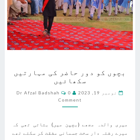
بچوں
بچوں کو دور حاضر کی مہارتیں
کو
سکھائیں
دور
حاضر
Comments
نومبر 19, 2023
0
Dr Afzal Badshah
کی
Comment
مہارتیں
سکھائیں
میری والدہ مجھے (بچپن میں) بتاتی تھی کہ
میرے رشتہ دار سخت جسمانی مشقت کر سکتے تھے