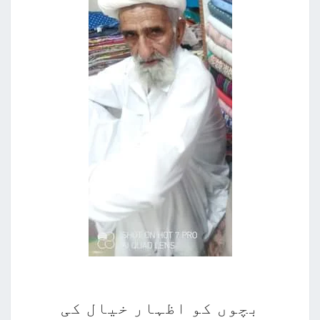
بچوں
بچوں کو اظہار خیال کی
کو