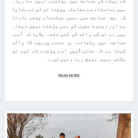
کے بیٹے کو جماعت میں بیٹھنے نہیں دے رہا۔
میں نےاستاد سے معاملہ پوچھا تو اس نے بتایا
کہ بچہ جماعت میں نہیں بیٹھتا، پتھر مارتا
ہے اور دوسرے بچوں کو بھی پڑھنے نہیں دیتا۔
میں نے اس کے والد کو کئی دفعہ بلایا کہ اُسے
جماعت میں بٹھائے۔ یہ سننے پربچے کا والد
کہتا ہے کہ جناب !میں اسے پڑھنے کے لیے تو
مکتب نہیں بھیج رہا ، میں تو…
READ MORE
READ MORE