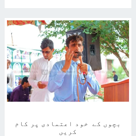
بچوں
بچوں کے خود اعتمادی پر کام
کے
کریں
خود