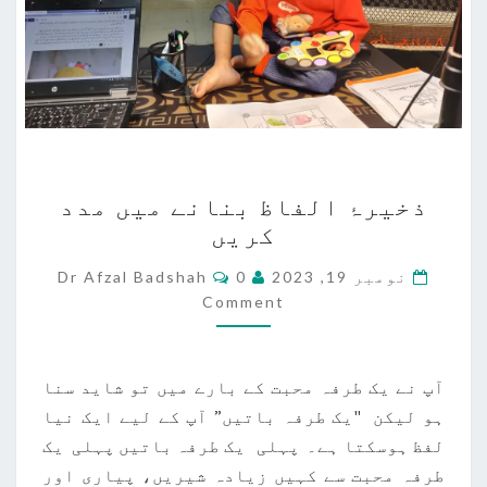
ذخیرۂ
ذخیرۂ الفاظ بنانے میں مدد
الفاظ
کریں
بنانے
میں
Comments
نومبر 19, 2023
0
Dr Afzal Badshah
مدد
Comment
کریں
آپ نے یک طرفہ محبت کے بارے میں تو شاید سنا
ہو لیکن "یک طرفہ باتیں” آپ کے لیے ایک نیا
لفظ ہوسکتا ہے۔ پہلی یک طرفہ باتیں پہلی یک
طرفہ محبت سے کہیں زیادہ شیریں، پیاری اور