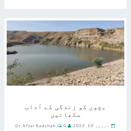
بچوں
بچوں کو زندگی کے آداب
کو
سکھائیں
زندگی
کے
Comments
دسمبر 10, 2023
0
Dr Afzal Badshah