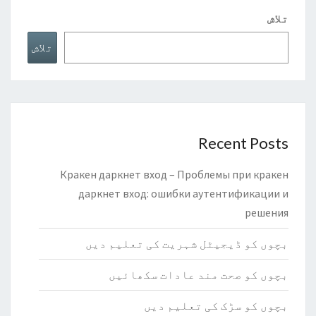
تلاش
تلاش
Recent Posts
Кракен даркнет вход – Проблемы при кракен
даркнет вход: ошибки аутентификации и
решения
بچوں کو ڈیجیٹل شہریت کی تعلیم دیں
بچوں کو صحت مند عادات سکھائیں
بچوں کو سڑک کی تعلیم دیں