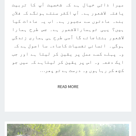
میرا ذاتی خیال ہے کہ شخصیت آپ کا تربیت
یافتہ لاشعور ہے۔ آپ اکثر سنتے ہونگے کہ فلاں
بندہ عادتوں سے مجبور ہے۔ اب یہ عادات کیا
ہیں؟ یہی توہمارالاشعور ہے۔ جس طرح ہمارا
لاشعور بنتاجائے گا اُسی طرح ہی ہماری زندگی
ہوگی۔ انسانی نفسیات کاسادہ سا اصول ہے کہ
وہ پہلے کسے عمل پر یقین کر لیتا ہے اور جب
ایک دفعہ وہ اس پر یقین کر لیتاہے کہ میں جو
کچھ کر رہاہوں وہ درست ہے تو پھر…
READ MORE
READ MORE