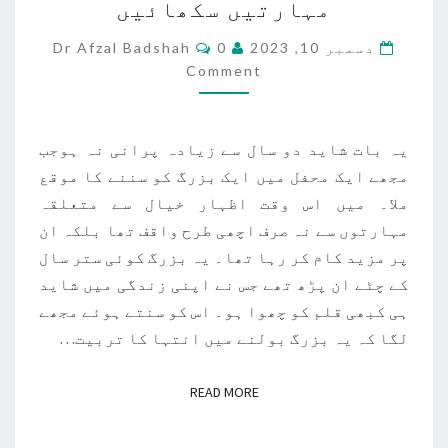
مہارتیں سکھائیں
اظہار
خیال
Comments
دسمبر 10, 2023
0
Dr Afzal Badshah
کی
Comment
مہارتیں
سکھائیں
یہ بات شاید دو سال سے زیادہ پرانی نہ ہوجب
مجھے ایک محفل میں ایک بزرگ کو سننے کا موقع
ملا۔ میں اس وقت اظہار خیال سے متعلقہ
مہارتوں سے نہ صرف اچھی طرح واقف تھا بلکہ ان
پر مزید کام کر رہا تھا۔ یہ بزرگ کوئی ستر سال
کے چٹے ان پڑھ تھے جس نے اپنی زندگی میں شاید
ہی کبھی قلم کو چھوا ہو۔ اس کو سنتے ہوئے مجھے
لگا کہ یہ بزرگ بولنے میں انتہا کا تربیت…
READ MORE
READ MORE