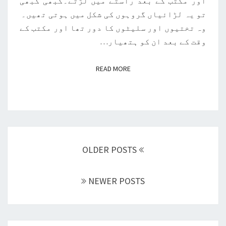
اور مکتب کے بعد راستے میں لڑتے۔کبھی کبھی
تو یہ لڑائیاں گروہوں کی شکل میں ہوتی تھیں۔
وہ تختیوں اور سلیٹوں کا دور تھا اور مکتب کے
وقت کے بعد ان کو ہتھیار…
READ MORE
READ MORE
Posts
navigation
OLDER POSTS
NEWER POSTS