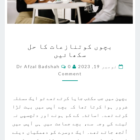
بچوں
بچوں کوتنازعات کا حل
کوتنازعات
سکھائیں
کا
حل
Comments
نومبر 19, 2023
0
Dr Afzal Badshah
سکھائیں
Comment
بچپن میں جب مکتب جایا کرتے تھے تو ایک مسئلہ
ضرور ہوا کرتا تھا کہ بچے آپس میں بہت لڑا
کرتے تھے۔ اساتذہ کے کم ہونے اور دلچسپی نہ
لینے کی وجہ سے، بچے جماعت میں ہی آپس میں
اُلجھ جاتے تھے۔ ایک دوسرے کو دھمکیاں دیتے