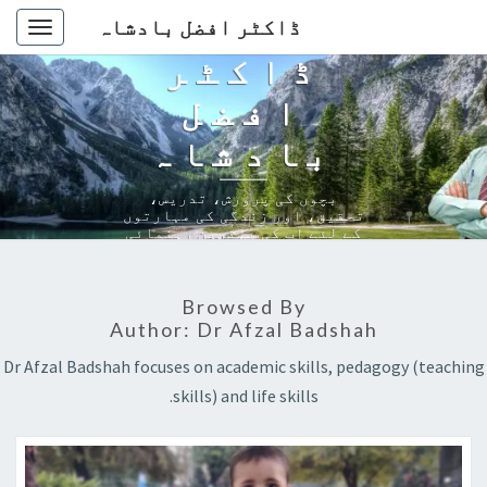
ڈاکٹر افضل بادشاہ
oggle
ڈاکٹر
gation
افضل
بادشاہ
بچوں کی پرورش، تدریس،
تحقیق، اور زندگی کی مہارتوں
کے لئے آپ کی بہترین رہنمائی
Browsed By
Author:
Dr Afzal Badshah
Dr Afzal Badshah focuses on academic skills, pedagogy (teaching
skills) and life skills.