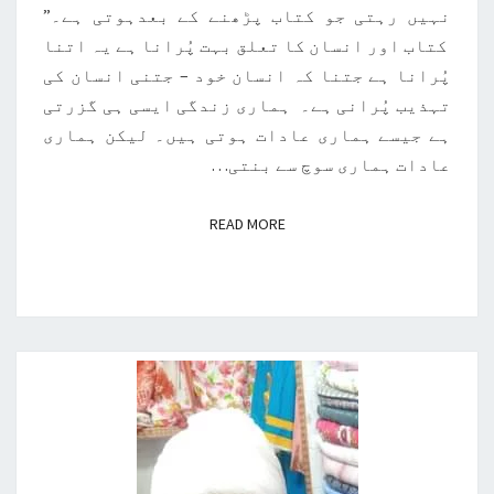
نہیں رہتی جو کتاب پڑھنے کے بعدہوتی ہے۔”
کتاب اور انسان کا تعلق بہت پُرانا ہے یہ اتنا
پُرانا ہے جتنا کہ انسان خود – جتنی انسان کی
تہذیب پُرانی ہے۔ ہماری زندگی ایسی ہی گزرتی
ہے جیسے ہماری عادات ہوتی ہیں۔ لیکن ہماری
عادات ہماری سوچ سے بنتی…
READ MORE
READ MORE