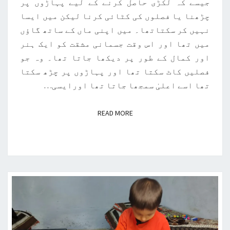
جیسے کہ لکڑی حاصل کرنے کے لیے پہاڑوں پر
چڑھنا یا فصلوں کی کٹائی کرنا لیکن میں ایسا
نہیں کر سکتاتھا۔ میں اپنی ماں کے ساتھ گاؤں
میں تھا اور اس وقت جسمانی مشقت کو ایک ہنر
اور کمال کے طور پر دیکھا جاتا تھا۔ وہ جو
فصلیں کاٹ سکتا تھا اور پہاڑوں پر چڑھ سکتا
تھا اسے اعلیٰ سمجھا جاتا تھا اورایسی…
READ MORE
READ MORE