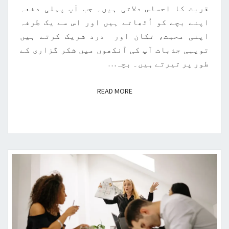
قربت کا احساس دلاتی ہیں۔ جب آپ پہلی دفعہ
اپنے بچے کو اُٹھاتے ہیں اور اس سے یک طرفہ
اپنی محبت، تکان اور درد شریک کرتے ہیں
تویہی جذبات آپ کی آنکھوں میں شکر گزاری کے
طور پر تیرتے ہیں۔ بچہ…
READ MORE
READ MORE