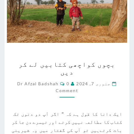
بچوں
بچوں کواچھی کتابیں لے کر
کواچھی
دیں
کتابیں
لے
Comments
جنوری 7, 2024
0
Dr Afzal Badshah
کر
Comment
دیں
ایک دانا کا قول ہے کہ ” اگر آپ دو دنوں تک
کتاب کا مطالعہ نہیں کرتے اور تیسرے دن جا کر
بات کرتےہیں تو آپ کی گفتار میں وہ شیرینی