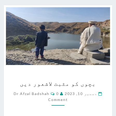
بچوں
بچوں کو مثبت لاشعور دیں
کو
مثبت
Comments
دسمبر 10, 2023
0
Dr Afzal Badshah
لاشعور
Comment
دیں