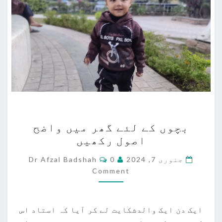
بچوں
بچوں کے لئے گھر میں واضح
کے
اصول رکھیں
لئے
گھر
Comments
جنوری 7, 2024
0
Dr Afzal Badshah
میں
Comment
واضح
اصول
ایک دن ایک والدشکایت لے کر آیا کہ استاد اس
رکھیں