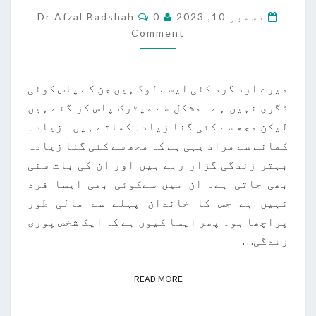
اعتمادی
Comments
دسمبر 10, 2023
0
Dr Afzal Badshah
پر
Comment
کام
کریں
میرے ارد گرد کئی ایسے لوگ ہیں جن کے پاس کوئی
ڈگری نہیں ہے۔ مشکل سے میٹرک پاس کر گئے ہیں
لیکن مجھ سے کئی گنا زیادہ کماتے ہیں۔ زیادہ
کمانے سے مراد یہی ہے کہ مجھ سے کئی گنا زیادہ
بہتر زندگی گزار رہے ہیں اور ان کی بات سنی
بھی جاتی ہے۔ ان میں سےکوئی بھی ایسا فرد
نہیں ہے جس کا خاندان پہلے سے مالی طور
پراچھا ہو۔ پھر ایسا کیوں ہے کہ ایک شخص پوری
زندگی…
READ MORE
READ MORE