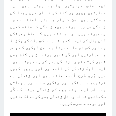
کچھ خاص مہارتیں چاہیے ہوتی ہیں۔ یہ
مہارتیں بچوں پر کام کر کے ان میں پیدا کی
جاسکتی ہیں۔ جن کےپاس یہ ہنر آجاتا ہے وہ
زندگی جی رہے ہوتے ہیں، زندگی کے ساتھ کھیل
رہےہوتے ہیں۔ وہ جانتے ہیں کہ غلط پھینکی
گئی بال کو کیسے کھیلنا ہے۔ کس بات کو پکڑنا
ہے اور کس کو جانے دینا ہے۔ جن لوگوں کے پاس
یہ مہارتیں اور گُر نہیں ہوتے ان پر کام بھی
نہیں کرتے تو وہ زندگی بسر کر رہے ہوتے ہیں۔
ایسے لوگ زندگی کی الجھنوں اور پیچیدگیوں
میں بُری طرح اُلجھ جاتے ہیں اور زندگی بے
ترتیب، بے ہنگم اور رنگوں سے عاری ہوجاتی
ہے۔ اس لیے اپنے بچے کو زندگی جینے کے گُر
سکھائیں نہ کہ وہ کل زندگی بسر کرنے لگ جائیں
اور بوجھ محسوس کریں۔