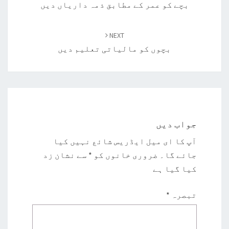
بچے کو عمر کے مطابق ذمہ داریاں دیں
NEXT
بچوں کو مالیاتی تعلیم دیں
جواب دیں
آپ کا ای میل ایڈریس شائع نہیں کیا
جائے گا۔
ضروری خانوں کو
*
سے نشان زد
کیا گیا ہے
تبصرہ
*