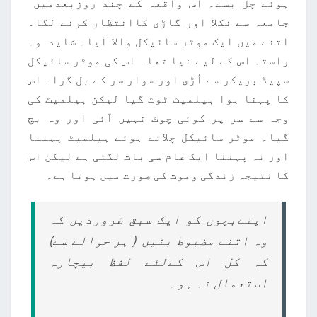
ہوئے چل بسے۔ اس واقعہ کے چند روزبعدمیں
جامعہ سے نکلا اور گاڑی کاانتظار کرنے لگا۔
اتنے میں ایک موٹر سائیکل والا آیا۔ شاید وہ
راستہ اس کے لیے نیا تھا۔ اس کی موٹر سائیکل
سپیڈ بریکر سے اُڑی اور سوار سر کے بل گرا۔ اس
کا پہنا ہوا ہیلمیٹ ٹوٹ گیا لیکن ہیلمیٹ کی
وجہ سے سر پر کوئی چوٹ نہیں آئی اور وہ بچ
گیا۔ موٹر سائیکل چلاتے ہوئے ہیلمیٹ پہننا
اور نہ پہننا ایک عام سی بات لگتی ہے لیکن اس
کا نتیجہ زندگی وموت کی صورت میں ہوتا ہے۔
اپنےبچوں کو ایک سبق ضروردیں کہ
وہ اتنے مضبوط بنیں ( ہر حوالے سے)
کہ کل اس کےلئے لفظ بیچارہ
استعمال نہ ہو۔