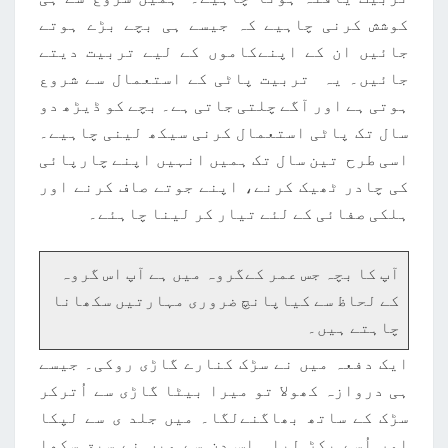
کوشش کرنی چاہیے کہ جیسے ہی بچے بڑے ہوتے
جائیں ان کے اپنےکاموں کے لیے تربیت دیتے
جائیں۔ یہ تربیت پاٹی کے استعمال سے شروع
ہوتی ہے اور آگے چلتی جاتی ہے۔ بچے کو ڈیڑھ دو
سال تک پاٹی استعمال کرنی سیکھ لینی چاہیے۔
اسی طرح تین سال تک ہمیں انہیں اپنے چارپائی
کی چادر ٹھیک کرنے، اپنے جوتے صاف کرنے اور
ہلکی صفائی کے لئے تیار کر لینا چاہئے۔
آپ کا بچہ جس عمر کےگروہ میں ہے آپ اس گروہ
کے لحاظ سے کیاپانچ ضروری مہارتیں سکھانا
چاہتے ہیں۔
ایک دفعہ میں نے سڑک کنارے گاڑی روکی۔ جیسے
ہی دروازہ کھولا تو میرا بیٹا گاڑی سے اُترکر
سڑک کے ساتھ بھاگنےلگا۔ میں جلد ی سے لپکا
اور اُسے پکڑ لیا۔ اس دن سے میں نے سبق سکھا