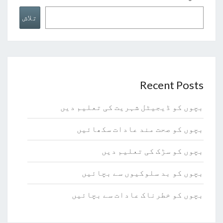
تلاش
Recent Posts
بچوں کو ڈیجیٹل شہریت کی تعلیم دیں
بچوں کو صحت مند عادات سکھائیں
بچوں کو سڑک کی تعلیم دیں
بچوں کو بد سلوکیوں سے بچائیں
بچوں کو خطرناک عادات سے بچائیں