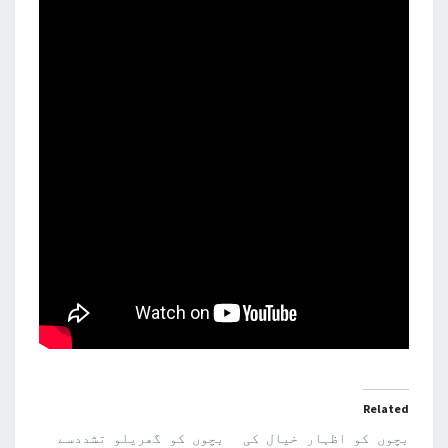
Related
بچوں کو اظہار خیال کی
بچوں کو گھریلو تشددسے