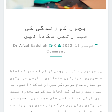
بچوں
بچوں کوزندگی کی
کوزندگی
مہارتیں سکھائیں
کی
مہارتیں
Comments
نومبر 19, 2023
0
Dr Afzal Badshah
سکھائیں
Comment
یہ ضروری ہے کہ ہم بچوں کو اس کے عمر کے لحاظ
سےضروری مہارتیں سکھائیں۔ ایسی مہارتیں
جو ہماری عدم موجودگی میں ان کے کام آئیں۔ یہ
مہارتیں زندگی کے لحاظ سے کوئی محدود نہیں
ہیں لیکن عمرکے کسی خاص حصے میں محدود سی
مہارتیں ہوتی ہیں جس کے بارے میں بچہ پہلے سے
تربیت یافتہ ہونا چاہیے۔ ہمیں شروع سے ہی