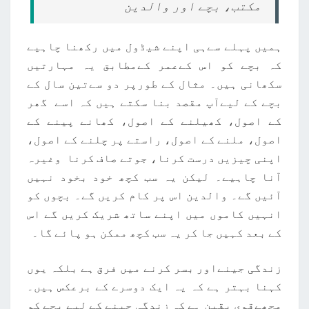
مکتب، بچے اور والدین
ہمیں پہلے سےہی اپنے شیڈول میں رکھنا چاہیے
کہ بچے کو اس کےعمر کےمطابق یہ مہارتیں
سکھانی ہیں۔ مثال کے طورپر دو سےتین سال کے
بچے کے لیےآپ مقصد بنا سکتے ہیں کہ اسے گھر
کے اصول، کھیلنے کے اصول، کھانے پینے کے
اصول، ملنے کے اصول، راستے پر چلنے کے اصول،
اپنی چیزیں درست کرنا، جوتے صاف کرنا وغیرہ
آنا چاہیے۔ لیکن یہ سب کچھ خود بخود نہیں
آئیں گے۔ والدین اس پر کام کریں گے۔ بچوں کو
انہیں کاموں میں اپنے ساتھ شریک کریں گے اس
کے بعد کہیں جا کر یہ سب کچھ ممکن ہو پائے گا۔
زندگی جینےاور بسر کرنے میں فرق ہے بلکہ یوں
کہنا بہتر ہے کہ یہ ایک دوسرے کے برعکس ہیں۔
مجھےقوی یقین ہے کہ زندگی جینے کے لیے بچے کو