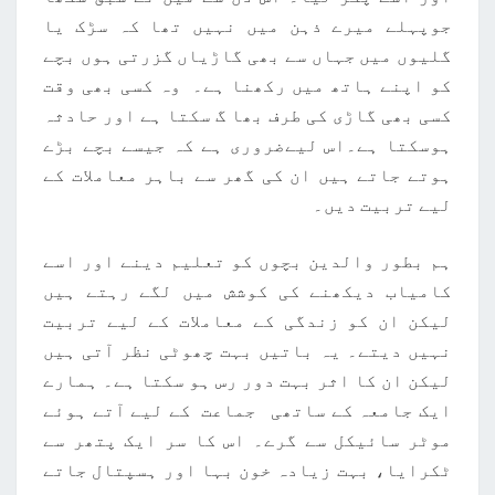
جوپہلے میرے ذہن میں نہیں تھا کہ سڑک یا
گلیوں میں جہاں سے بھی گاڑیاں گزرتی ہوں بچے
کو اپنے ہاتھ میں رکھنا ہے۔ وہ کسی بھی وقت
کسی بھی گاڑی کی طرف بھا گ سکتا ہے اور حادثہ
ہوسکتا ہے۔اس لیےضروری ہے کہ جیسے بچے بڑے
ہوتے جاتے ہیں ان کی گھر سے باہر معاملات کے
لیے تربیت دیں۔
ہم بطور والدین بچوں کو تعلیم دینے اور اسے
کامیاب دیکھنے کی کوشش میں لگے رہتے ہیں
لیکن ان کو زندگی کے معاملات کے لیے تربیت
نہیں دیتے۔ یہ باتیں بہت چھوٹی نظر آتی ہیں
لیکن ان کا اثر بہت دور رس ہو سکتا ہے۔ ہمارے
ایک جامعہ کے ساتھی جماعت کے لیے آتے ہوئے
موٹر سائیکل سے گرے۔ اس کا سر ایک پتھر سے
ٹکرایا، بہت زیادہ خون بہا اور ہسپتال جاتے