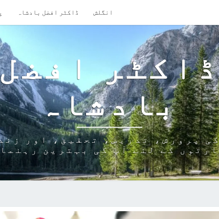
انگلش
ڈاکٹر افضل بادشاہ
پ
اکٹر افضل
بادشاہ
ی پرورش، تدریس، تحقیق، اور زند
رتوں کے لئے آپ کی بہترین رہنما