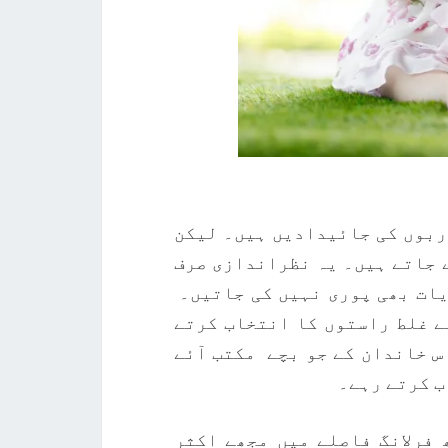
اربوں کی جائیدادیں ہیں۔ لیکن
ے جاتے ہیں۔ یہ نظراندازی صرف
یات بھی پوری نہیں کی جاتیں۔
ے غلط راستوں کا انتخاب کرتے
س خاندان کے جو بچے مکتب آئے
ب کرتے رہے۔
فرلانگ فاصلے میں مجھے اکثر