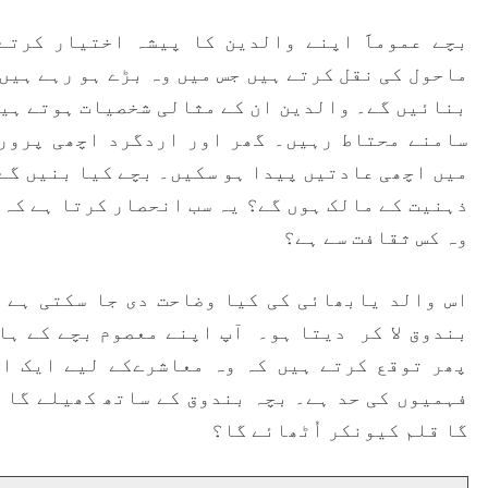
بچے عموماََ اپنے والدین کا پیشہ اختیار کرتے
ماحول کی نقل کرتے ہیں جس میں وہ بڑے ہو رہے ہیں
بنائیں گے۔ والدین ان کے مثالی شخصیات ہوتے ہیں
سامنے محتاط رہیں۔ گھر اور اردگرد اچھی پرورش
میں اچھی عادتیں پیدا ہو سکیں۔ بچے کیا بنیں گے؟
ذہنیت کے مالک ہوں گے؟ یہ سب انحصار کرتا ہے کہ 
وہ کس ثقافت سے ہے؟
اس والد یابھائی کی کیا وضاحت دی جا سکتی ہے ج
بندوق لا کر دیتا ہو۔ آپ اپنے معصوم بچے کے ہا
پھر توقع کرتے ہیں کہ وہ معاشرےکے لیے ایک اچ
فہمیوں کی حد ہے۔ بچہ بندوق کے ساتھ کھیلے گا ت
گا قلم کیونکر اُٹھائے گا؟