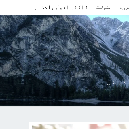
ڈاکٹر افضل بادشاہ
رورش
سکولنگ
گی کی
ئی