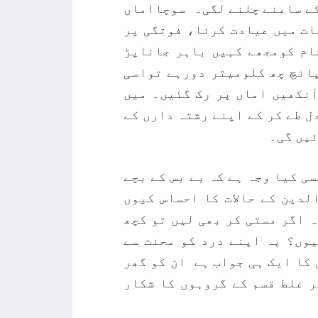
 کے سامنے چلنے لگی۔ سوچااماں
ات میں عیادت کرنا، فوتگی پر
ام کومجھے کہیں باہر جاناپڑ
پانچ چھ کلومیٹر دورہے تواسی
نکھیں اماں پر رک گئیں۔ میں
ل طے کر کے اپنے رشتہ دارں کے
ئیں گی۔
ی کیا وجہ ہے کہ بے بس کے بچے
لدین کے حالات کا احساس کیوں
 اگر مستی کر بھی لیں تو کچھ
یوں؟ یہ اپنے درد کو محنت سے
کا ایک ہی جواب ہے ان کو گھر
ر غلط قسم کے گروہوں کا شکار