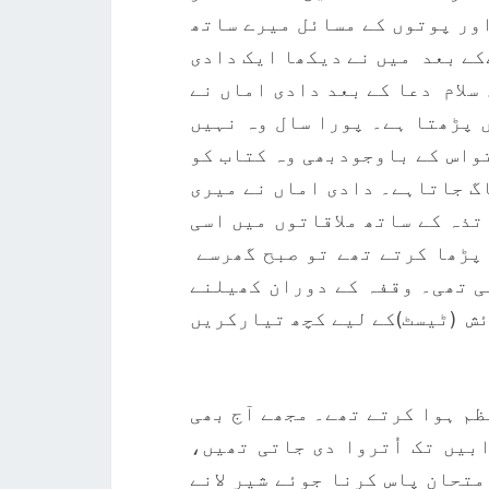
ور پوتوں کے مسائل میرے ساتھ
کے بعد میں نے دیکھا ایک دادی
لام دعا کے بعد دادی اماں نے
 پڑھتا ہے۔ پورا سال وہ نہیں
تواس کے باوجودبھی وہ کتاب کو
گ جاتاہے۔ دادی اماں نے میری
تذہ کے ساتھ ملاقاتوں میں اسی
 پڑھا کرتے تھے تو صبح گھرسے
ی تھی۔ وقفہ کے دوران کھیلنے
ئش (ٹیسٹ)کے لیے کچھ تیارکریں
ظم ہوا کرتے تھے۔ مجھے آج بھی
بیں تک اُتروا دی جاتی تھیں،
تحان پاس کرنا جوئے شیر لانے