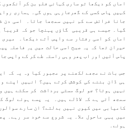
اماں کو دیکھا تو ساری کہانی فلم بن کر آنکھوں
کہیں پاس کسی کے گھرجارہی ہوں گی۔ ہماری روای
جانا فرائض سے کم نہیں سمجھا جاتا۔ اسی دن ش
گیا۔ جیسے ہی قریبی گاؤں پہنچا جو کہ قریباََ 
اماں کو اسی رفتار سے واپس آتے دیکھا۔ میری آ
حیران تھا کہ یہ صبح اسی حالت میں یہٖ فاصلہ پید
پاس آئیں اور اب پھر وہی راستہ طے کر کے واپس جا
جس بات نے مجھے لکھنے پر مجبور کیا وہ یہ کہ ایس
ہی ڈان بننے کی کوشش کرتے ہیں؟ انہیں اپنے وا
نہیں ہوتا؟ جو لوگ مستی برداشت کر سکتے ہیں وہ
سمجھ آتی ہے کہ لاڈلے ہیں۔ یہ پسے ہوئے لوگ ک
کامیابی میں کیوں نہیں بدلتے؟ ان سارے سوالوں 
میں یہی ماحول ملا۔ یہ شروع سے خود سر رہے۔ پھ
ہوئے۔