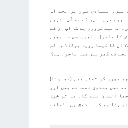
 ہیں۔ بنیادی طور پر بچے اس
۔ بچے وہی بنیں گے جو آپ انہیں
۔اس لیے ضروری ہے کہ آپ ان کے
 کا ماحول رکھیں جس سے بچوں
 ان کا کیسا رویہ ہوگا؟ وہ کس
بچے کے گھر میں کیا ماحول ہے؟
و بچوں کو تحفہ میں (کھلونا)
تھ میں بندوق تھماتے ہیں اور
ھا انسان بنے گا۔ یہ تو خوش
و بڑا ہو کر بندوق ہی اُٹھائے