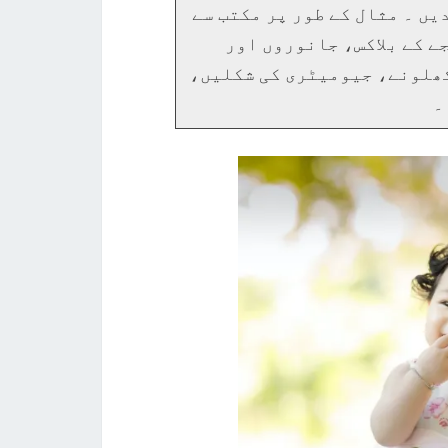
ں ۔ مثال کے طور پر مکتب سے
ے کے بلاکس، جانوروں اور
کھلونے، جیومیٹری کی شکلیں،
۔