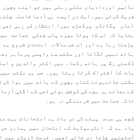
مائیں اوردادیاں ملتی رہتی ہیں جو اپنے بچوں ا
شریک کرتی ہیں۔ایک دن ایسے ہی آدھا فاصلہ چلنے
اماں پگڈنڈی پرکھڑی میرا انتظار کر رہی تھی۔ س
بتایا کہ اس کا پوتا میرے پاس چھٹی جماعت میں
پڑھتا رہا ہے اور اب جب سالانہ امتحان شروع ہے 
ہاتھ نہیں لگاتا اور مکتب سے واپسی پرباہر بھا
دُکھتی رگ پر ہاتھ رکھا۔ میں اکثر والدین و اسا
بات کا اشتراک کرتا رہتا ہوں۔ جب ہم مکتب میں
مکتب جاتےہوئے کتاب بچوں کے ہاتھ میں ہوا کرت
کے بجائے ہر بچے کی کوشش ہوتی تھی کے اگلی آزما
تاکہ جماعت میں شرمندگی نہ ہو۔
کچھ ہی عرصہ پہلے کی تو بات ہے امتحانات بہت من
یاد ہے کہ انٹرمیڈیٹ کے امتحان میں ہماری جرا
آستینیں چڑھا دی جاتی تھیں۔ فرسٹ ڈویژن میں ام