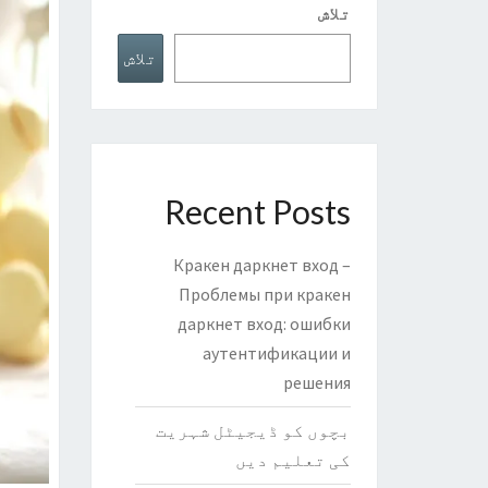
تلاش
تلاش
Recent Posts
Кракен даркнет вход –
Проблемы при кракен
даркнет вход: ошибки
аутентификации и
решения
بچوں کو ڈیجیٹل شہریت
کی تعلیم دیں