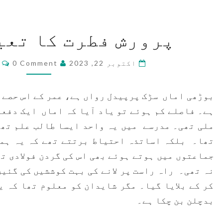
پرورش
پرورش فطرت کا تعی
فطرت
کا
ts
اکتوبر 22, 2023
0 Comment
تعین
کرتی
بوڑھی اماں سڑک پرپیدل رواں ہے، عمر کے اس حصےم
ہے
ہے۔ فاصلے کم ہوئے تو یاد آیا کہ اماں ایک دفع
ملی تھی۔ مدرسے میں یہ واحد ایسا طالب علم تھا
تھا۔ بلکہ اساتذہ احتیاط برتتے تھے کہ یہ ہما
جماعتوں میں ہوتے ہوئے بھی اس کی گردن فولادی ت
نہ تھی۔ راہ راست پر لانے کی بہت کوششیں کی گئی
کر کے بلایا گیا۔ مگر شایدان کو معلوم تھا کہ 
بدچلن بن چکا ہے۔