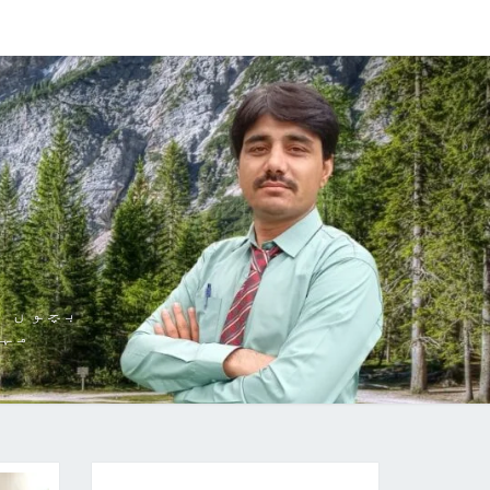
ڈ
بچوں ک
مہا