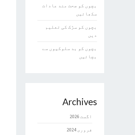
بچوں کو صحت مند عادات
سکھائیں
بچوں کو سڑک کی تعلیم
دیں
بچوں کو بد سلوکیوں سے
بچائیں
Archives
اگست 2026
فروری 2024