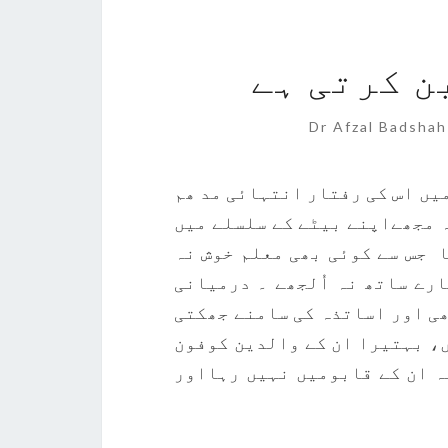
ن کرتی ہے
Commen
Dr Afzal Badshah
یں اس کی رفتار انتہائی مد ھم
ہ مجھےاپنے بیٹے کے سلسلے میں
 جس سے کوئی بھی معلم خوش نہ
رے ساتھ نہ اُلجھے ۔ درمیانی
ھی اور اساتذہ کی سامنے جھکتی
ں، بہتیرا ان کے والدین کوفون
یہ ان کے قابومیں نہیں رہااور