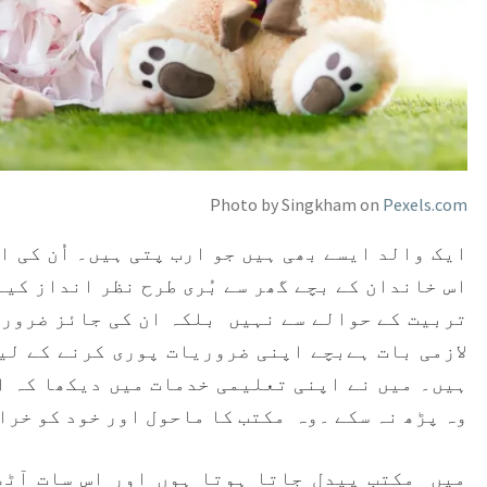
Photo by Singkham on
Pexels.com
ایک والد ایسے بھی ہیں جو ارب پتی ہیں۔ اُن کی 
اس خاندان کے بچے گھر سے بُری طرح نظر انداز کی
تربیت کے حوالے سے نہیں بلکہ ان کی جائز ضرور
لازمی بات ہےبچے اپنی ضروریات پوری کرنے کے لی
ہیں۔ میں نے اپنی تعلیمی خدمات میں دیکھا کہ ا
وہ پڑھ نہ سکے ۔وہ مکتب کا ماحول اور خود کو خرا
میں مکتب پیدل جاتا ہوتا ہوں اور اس سات آٹھ 